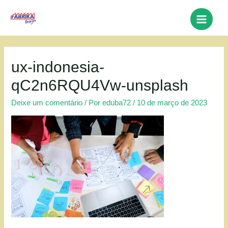
Ir
para
Main
o
conteúdo
Menu
ux-indonesia-
qC2n6RQU4Vw-unsplash
Deixe um comentário
/ Por
eduba72
/
10 de março de 2023