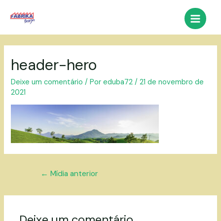
Ir
para
Main
o
conteúdo
Menu
header-hero
Deixe um comentário
/ Por
eduba72
/
21 de novembro de
2021
Navegação
←
Mídia anterior
de
Post
Deixe um comentário