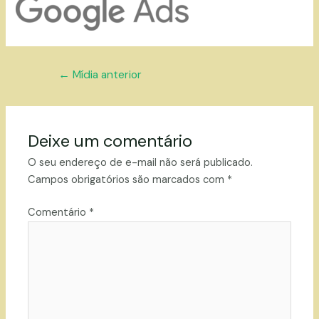
Navegação
←
Mídia anterior
de
Post
Deixe um comentário
O seu endereço de e-mail não será publicado.
Campos obrigatórios são marcados com
*
Comentário
*