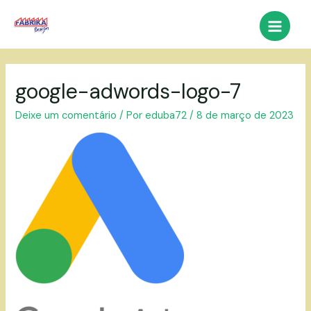
Ir
para
Main
o
conteúdo
Menu
google-adwords-logo-7
Deixe um comentário
/ Por
eduba72
/
8 de março de 2023