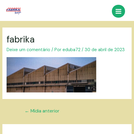
Ir
para
Main
o
conteúdo
Menu
fabrika
Deixe um comentário
/ Por
eduba72
/
30 de abril de 2023
Navegação
←
Mídia anterior
de
Post