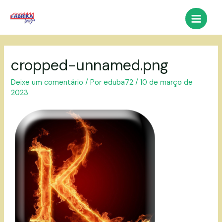
Ir
para
Main
o
conteúdo
Menu
cropped-unnamed.png
Deixe um comentário
/ Por
eduba72
/
10 de março de
2023