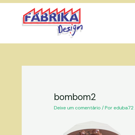
Ir
para
o
conteúdo
bombom2
Deixe um comentário
/ Por
eduba72