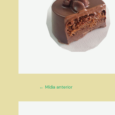
Navegação
←
Mídia anterior
de
Post