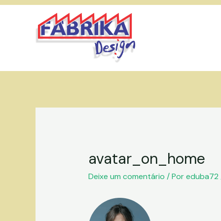
Ir
para
o
conteúdo
avatar_on_home
Deixe um comentário
/ Por
eduba72