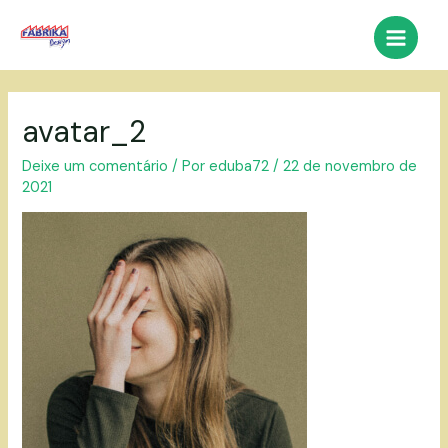
Ir
para
Main
o
conteúdo
Menu
avatar_2
Deixe um comentário
/ Por
eduba72
/
22 de novembro de
2021