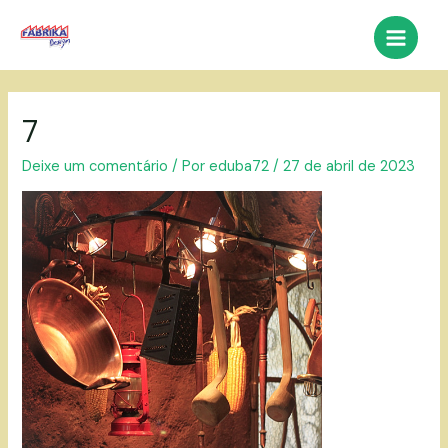
Ir
para
Main
o
conteúdo
Menu
7
Deixe um comentário
/ Por
eduba72
/
27 de abril de 2023